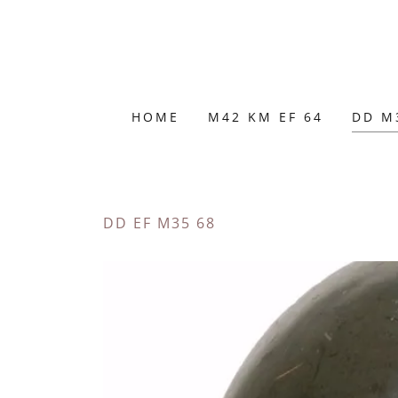
HOME
M42 KM EF 64
DD M
DD EF M35 68